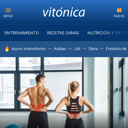
MENÚ
NUEVO
ENTRENAMIENTO
RECETAS SANAS
NUTRICIÓN Y DIETA
HOY SE HABLA DE
Ayuno intermitente
Adidas
Lidl
Dieta
Freidora de 