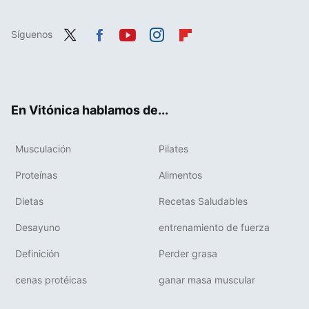
Síguenos
Twit
Fac
You
Inst
Flip
ter
ebo
tub
agr
boa
ok
e
am
rd
En Vitónica hablamos de...
Musculación
Pilates
Proteínas
Alimentos
Dietas
Recetas Saludables
Desayuno
entrenamiento de fuerza
Definición
Perder grasa
cenas protéicas
ganar masa muscular