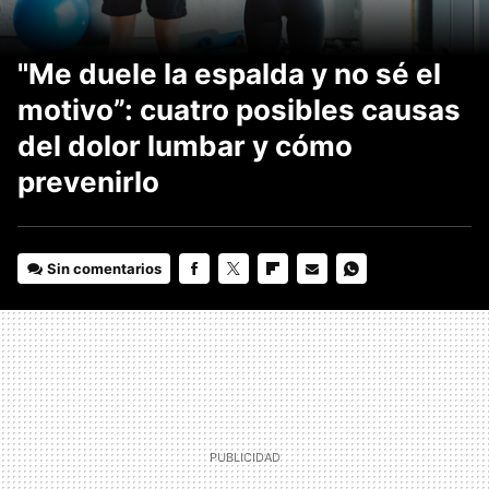
"Me duele la espalda y no sé el
motivo”: cuatro posibles causas
del dolor lumbar y cómo
prevenirlo
Sin comentarios
FACEBOOK
TWITTER
FLIPBOARD
E-
WHATSAPP
MAIL