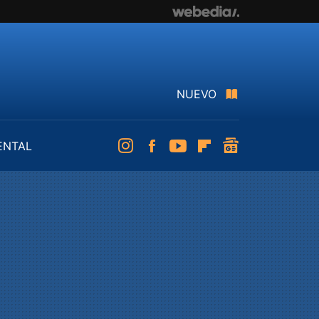
NUEVO
ENTAL
Instagram
Facebook
Youtube
Flipboard
googlenews