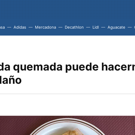
asa
Adidas
Mercadona
Decathlon
Lidl
Aguacate
da quemada puede hacer
daño