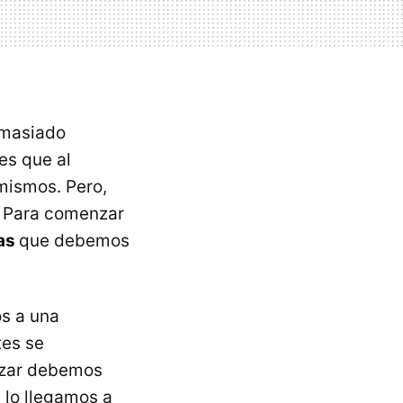
emasiado
es que al
mismos. Pero,
. Para comenzar
sas
que debemos
os a una
tes se
nzar debemos
 lo llegamos a