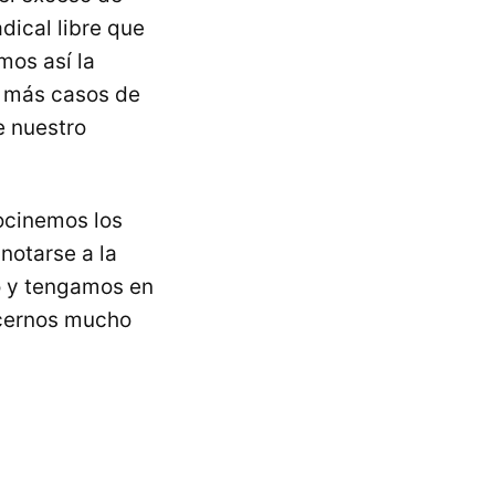
dical libre que
mos así la
r más casos de
e nuestro
ocinemos los
notarse a la
to y tengamos en
acernos mucho