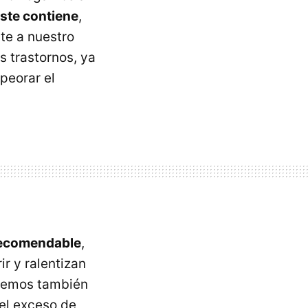
ste contiene
,
te a nuestro
 trastornos, ya
peorar el
 recomendable
,
ir y ralentizan
ebemos también
 el exceso de