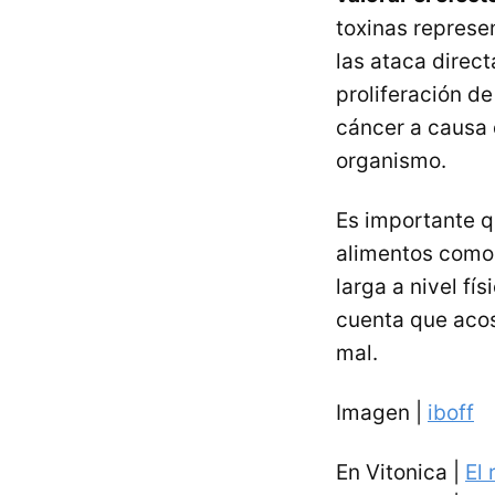
toxinas represe
las ataca direc
proliferación d
cáncer a causa 
organismo.
Es importante 
alimentos como 
larga a nivel f
cuenta que aco
mal.
Imagen |
iboff
En Vitonica |
El