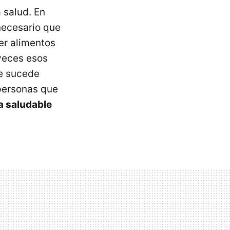
 salud. En
necesario que
er alimentos
veces esos
ue sucede
personas que
a saludable