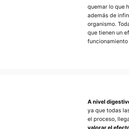
quemar lo que
además de infi
organismo. Toda
que tienen un e
funcionamiento
A nivel digesti
ya que todas las
el proceso, lle
valorar el efec