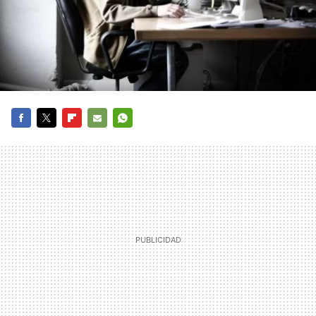
FACEBOOK
TWITTER
FLIPBOARD
E-
WHATSAPP
MAIL