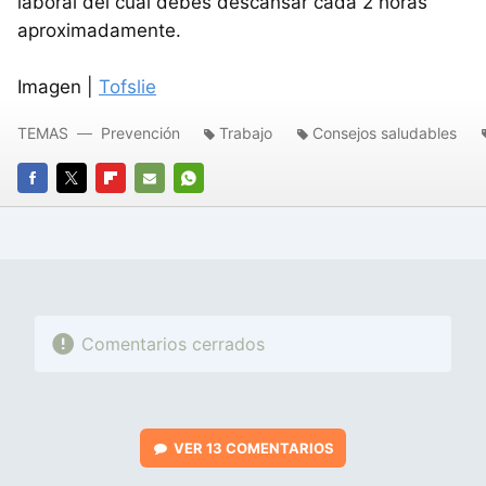
laboral del cual debes descansar cada 2 horas
aproximadamente.
Imagen |
Tofslie
TEMAS
Prevención
Trabajo
Consejos saludables
FACEBOOK
TWITTER
FLIPBOARD
E-
WHATSAPP
MAIL
Comentarios cerrados
VER
13 COMENTARIOS