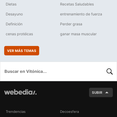
Dietas
Recetas Saludables
Desayuno
entrenamiento de fuerza
Definición
Perder grasa
cenas protéicas
ganar masa muscular
VER MÁS TEMAS
BUSC
SUBIR
Trendencias
Decoesfera