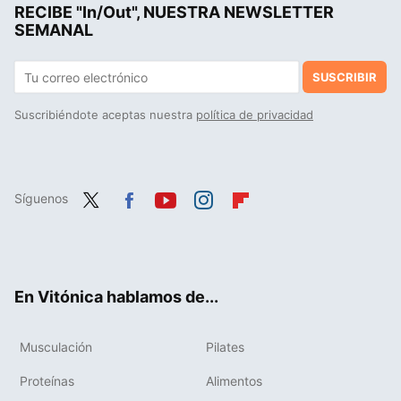
RECIBE "In/Out", NUESTRA NEWSLETTER
SEMANAL
SUSCRIBIR
Suscribiéndote aceptas nuestra
política de privacidad
Síguenos
Twit
Fac
You
Inst
Flip
ter
ebo
tub
agr
boa
ok
e
am
rd
En Vitónica hablamos de...
Musculación
Pilates
Proteínas
Alimentos