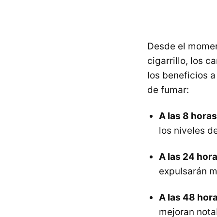
Desde el momen
cigarrillo, los 
los beneficios a
de fumar:
A las 8 horas
los niveles d
A las 24 hora
expulsarán m
A las 48 hor
mejoran nota