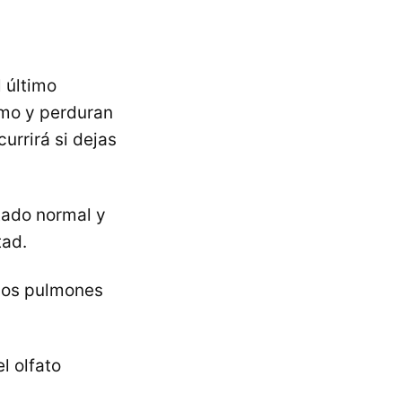
l último
ismo y perduran
currirá si dejas
tado normal y
tad.
 los pulmones
l olfato