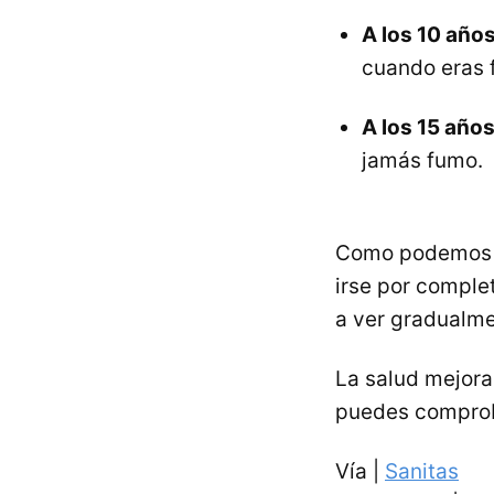
A los 10 años
cuando eras 
A los 15 año
jamás fumo.
Como podemos ve
irse por comple
a ver gradualme
La salud mejora
puedes comproba
Vía |
Sanitas