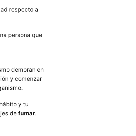
tad respecto a
 una persona que
nismo demoran en
isión y comenzar
ganismo.
hábito y tú
ejes de
fumar
.