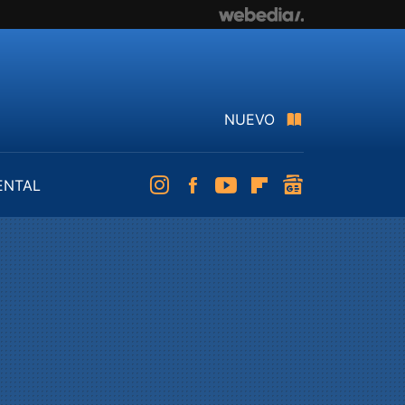
NUEVO
ENTAL
Instagram
Facebook
Youtube
Flipboard
googlenews