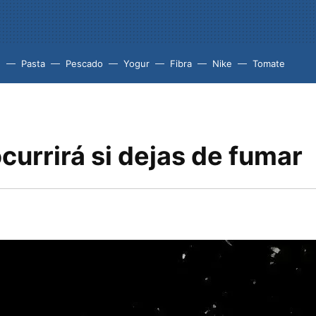
e
Pasta
Pescado
Yogur
Fibra
Nike
Tomate
currirá si dejas de fumar