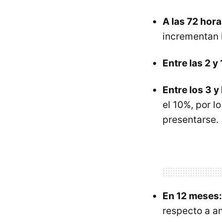
A las 72 hora
incrementan l
Entre las 2 
Entre los 3 y
el 10%, por l
presentarse.
En 12 meses:
respecto a a