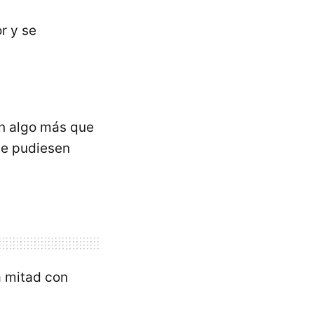
r y se
en algo más que
que pudiesen
a mitad con