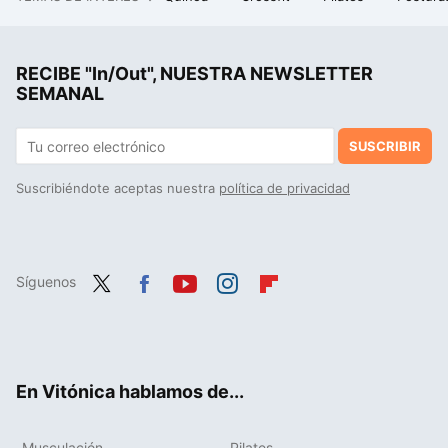
Joan Lindsay escribió una de las mejores novelas góticas de la historia. Acabó eclipsada por el hombre que hizo la película
Isabel Belastegui, médica especialista en nutrición: "una buena cena se realiza entre las siete y ocho de la tarde, e incluye vegetales cocidos"
RECIBE "In/Out", NUESTRA NEWSLETTER
Las personas que llegan a los 80 mentalmente fuertes suelen tener en común estos hábitos justo antes de acostarse
SEMANAL
SUSCRIBIR
Suscribiéndote aceptas nuestra
política de privacidad
Síguenos
Twit
Fac
You
Inst
Flip
ter
ebo
tub
agr
boa
ok
e
am
rd
En Vitónica hablamos de...
Musculación
Pilates