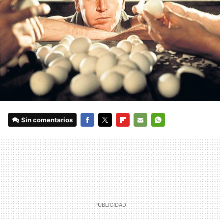
Sin comentarios
FACEBOOK
TWITTER
FLIPBOARD
E-
WHATSAPP
MAIL