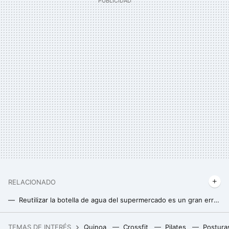
RELACIONADO
Reutilizar la botella de agua del supermercado es un gran error: una experta nos alerta de lo que puede ocurrir
Esta es la tarea sencilla que todos podemos realizar en casa para mejorar nuestra memoria y aprendizaje
TEMAS DE INTERÉS
Quinoa
Crossfit
Pilates
Postura