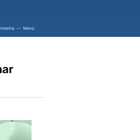
roteína
Menú
nar