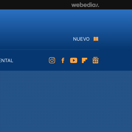
NUEVO
ENTAL
Instagram
Facebook
Youtube
Flipboard
googlenews