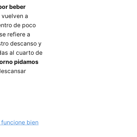
por beber
o vuelven a
dentro de poco
se refiere a
stro descanso y
das al cuarto de
torno pidamos
 descansar
 funcione bien