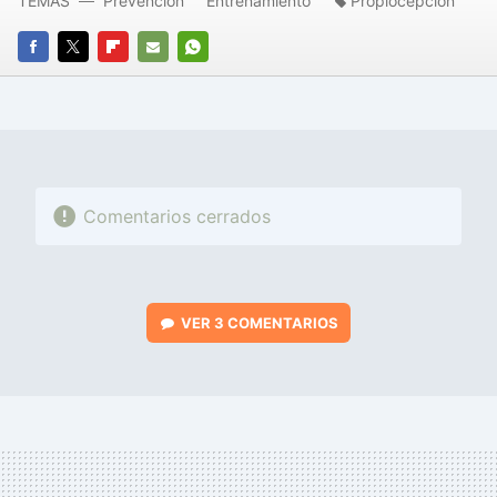
TEMAS
Prevención
Entrenamiento
Propiocepción
FACEBOOK
TWITTER
FLIPBOARD
E-
WHATSAPP
MAIL
Comentarios cerrados
VER
3 COMENTARIOS