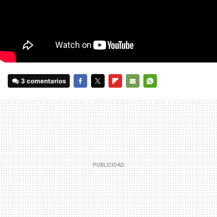
3 comentarios
FACEBOOK
TWITTER
FLIPBOARD
E-
WHATSAPP
MAIL