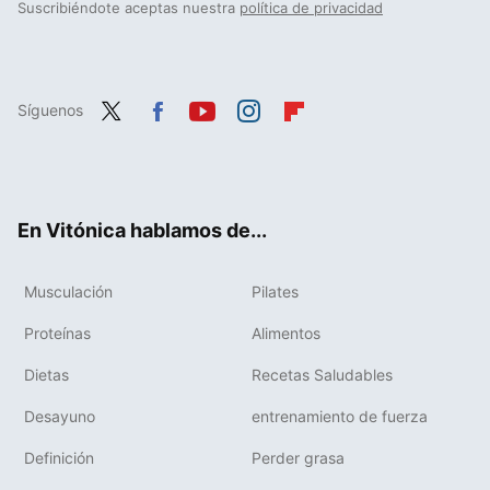
Suscribiéndote aceptas nuestra
política de privacidad
Síguenos
Twit
Fac
You
Inst
Flip
ter
ebo
tub
agr
boa
ok
e
am
rd
En Vitónica hablamos de...
Musculación
Pilates
Proteínas
Alimentos
Dietas
Recetas Saludables
Desayuno
entrenamiento de fuerza
Definición
Perder grasa