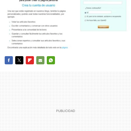
FACEBOOK
TWITTER
FLIPBOARD
E-
WHATSAPP
MAIL