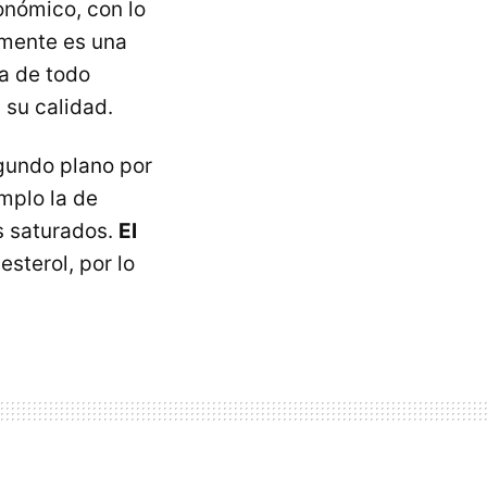
onómico, con lo
amente es una
ta de todo
 su calidad.
gundo plano por
emplo la de
s saturados.
El
sterol, por lo