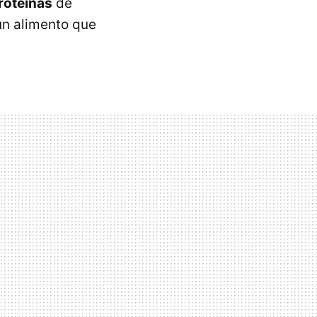
roteínas
de
 un alimento que