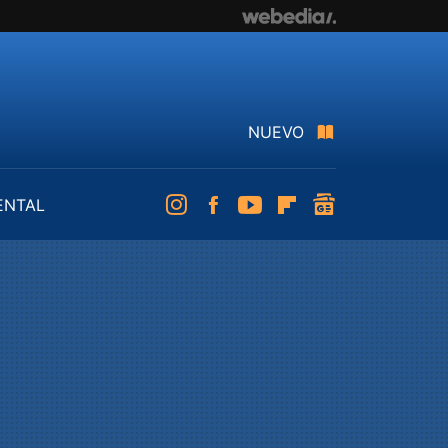
NUEVO
ENTAL
Instagram
Facebook
Youtube
Flipboard
googlenews