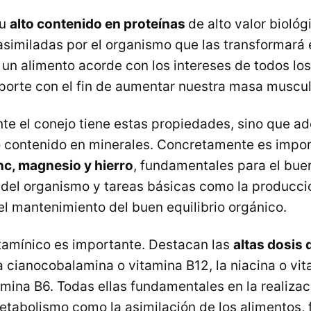
su
alto contenido en proteínas
de alto valor biológi
asimiladas por el organismo que las transformará e
 un alimento acorde con los intereses de todos lo
orte con el fin de aumentar nuestra masa muscul
te el conejo tiene estas propiedades, sino que a
o contenido en minerales. Concretamente es impor
nc, magnesio y hierro
, fundamentales para el bue
del organismo y tareas básicas como la producci
el mantenimiento del buen equilibrio orgánico.
tamínico es importante. Destacan las
altas dosis 
 cianocobalamina o vitamina B12, la niacina o vit
amina B6. Todas ellas fundamentales en la realiza
etabolismo como la asimilación de los alimentos, 