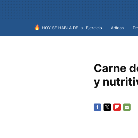
HOY SE HABLA DE
Ejercicio
Adidas
De
Carne d
y nutrit
FACEBOOK
TWITTER
FLIPBOARD
E-
MAIL