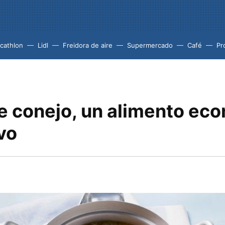
cathlon
Lidl
Freidora de aire
Supermercado
Café
Pr
e conejo, un alimento ec
ivo