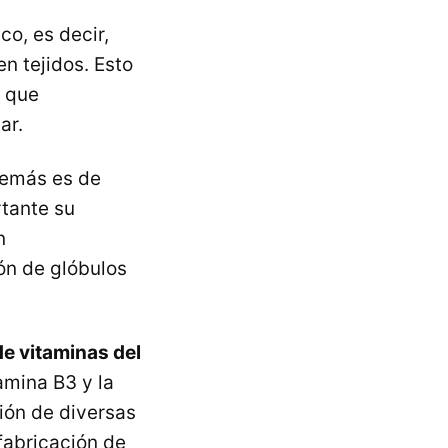
co, es decir,
n tejidos. Esto
s que
ar.
demás es de
tante su
n
ón de glóbulos
de vitaminas del
amina B3 y la
ción de diversas
fabricación de