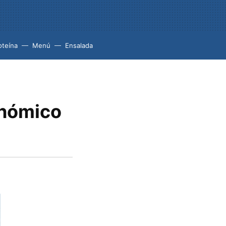
oteína
Menú
Ensalada
onómico