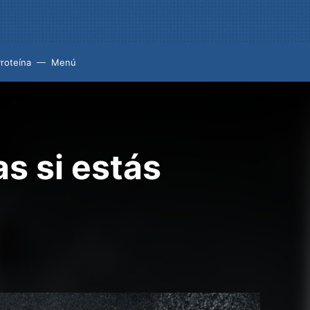
roteína
Menú
s si estás