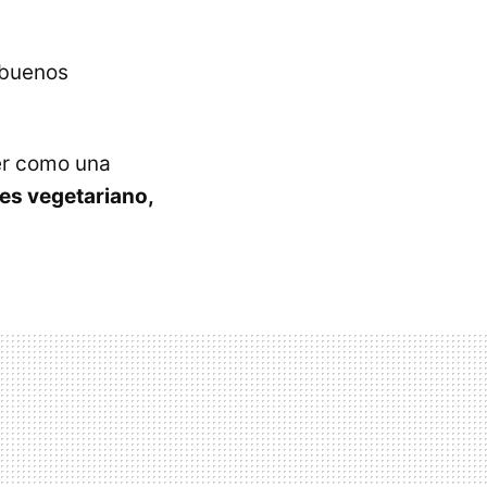
 buenos
ver como una
res vegetariano,