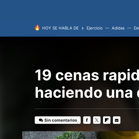
HOY SE HABLA DE
Ejercicio
Adidas
De
19 cenas rapid
haciendo una 
Sin comentarios
FACEBOOK
TWITTER
FLIPBOARD
E-
MAIL