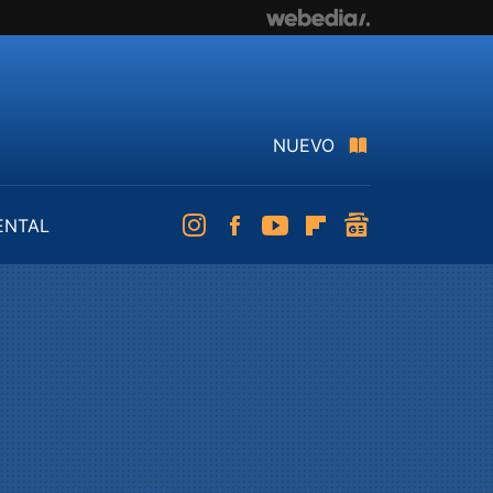
NUEVO
ENTAL
Instagram
Facebook
Youtube
Flipboard
googlenews