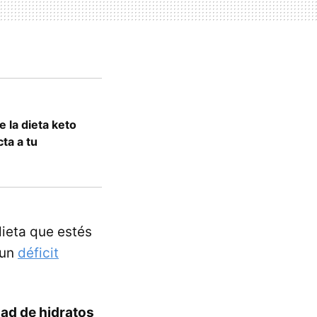
 la dieta keto
cta a tu
dieta que estés
 un
déficit
dad de hidratos