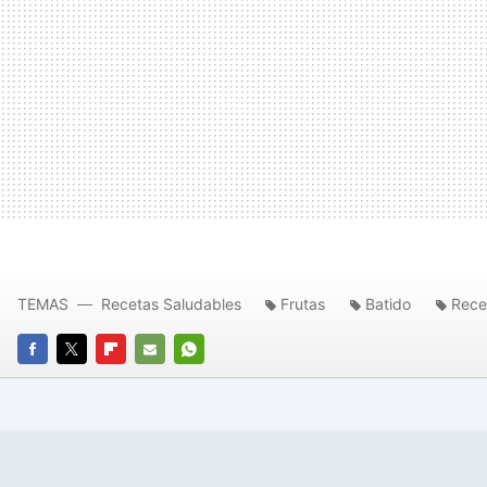
TEMAS
Recetas Saludables
Frutas
Batido
Rece
FACEBOOK
TWITTER
FLIPBOARD
E-
WHATSAPP
MAIL