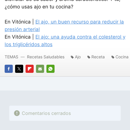
¿cómo usas ajo en tu cocina?
En Vitónica |
El ajo, un buen recurso para reducir la
presión arterial
En Vitónica |
El ajo: una ayuda contra el colesterol y
los triglicéridos altos
TEMAS
Recetas Saludables
Ajo
Receta
Cocina 
FACEBOOK
TWITTER
FLIPBOARD
E-
WHATSAPP
MAIL
Comentarios cerrados