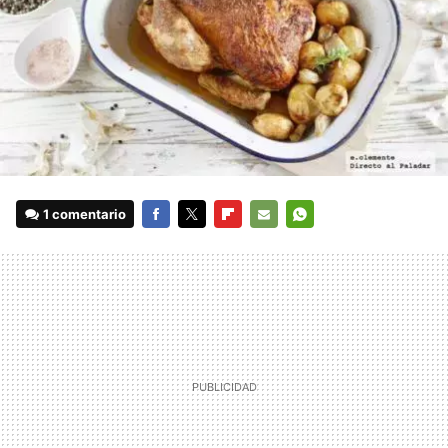
1 comentario
FACEBOOK
TWITTER
FLIPBOARD
E-
WHATSAPP
MAIL