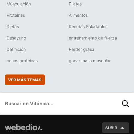
Musculación
Pilates
Proteínas
Alimentos
Dietas
Recetas Saludables
Desayuno
entrenamiento de fuerza
Definición
Perder grasa
cenas protéicas
ganar masa muscular
VER MÁS TEMAS
BUSC
SUBIR