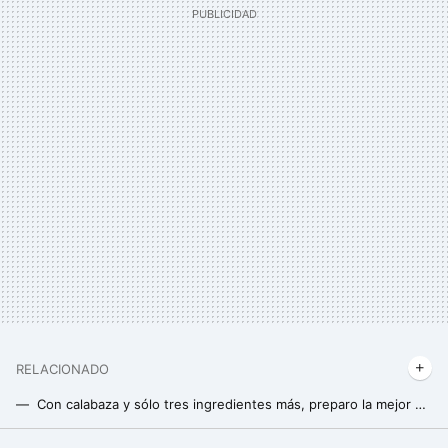
RELACIONADO
Con calabaza y sólo tres ingredientes más, preparo la mejor cena proteica y baja en grasas, en minutos
Pan de avena y aguacate: una opción super fácil para un desayuno saludable y bajo en hidratos