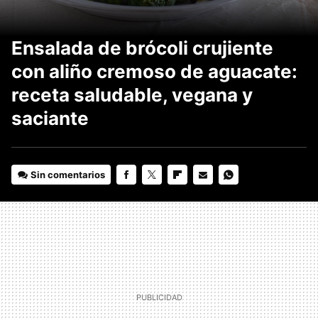
Ensalada de brócoli crujiente
con aliño cremoso de aguacate:
receta saludable, vegana y
saciante
Sin comentarios
FACEBOOK
TWITTER
FLIPBOARD
E-
WHATSAPP
MAIL