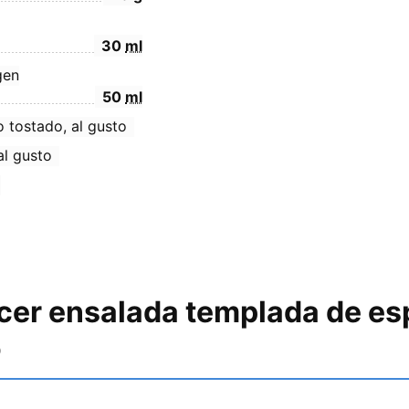
30
ml
gen
50
ml
 tostado, al gusto
al gusto
er ensalada templada de es
o