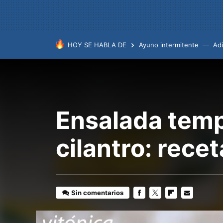
HOY SE HABLA DE
Ayuno intermitente
Ad
Ensalada temp
cilantro: recet
Sin comentarios
FACEBOOK
TWITTER
FLIPBOARD
E-
MAIL