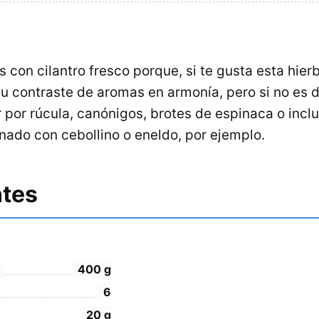
con cilantro fresco porque, si te gusta esta hier
su contraste de aromas en armonía, pero si no es d
por rúcula, canónigos, brotes de espinaca o inclus
nado con cebollino o eneldo, por ejemplo.
ntes
400
g
6
20
g