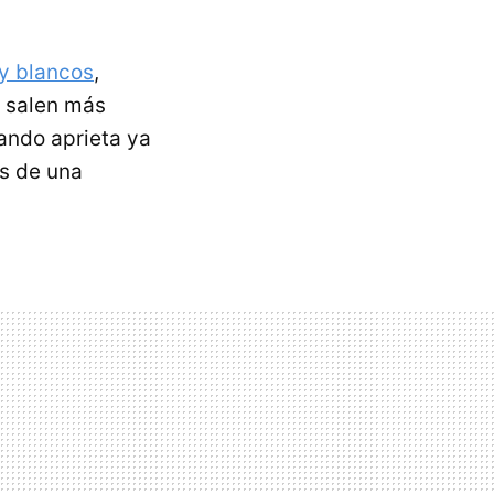
y blancos
,
s salen más
ndo aprieta ya
as de una