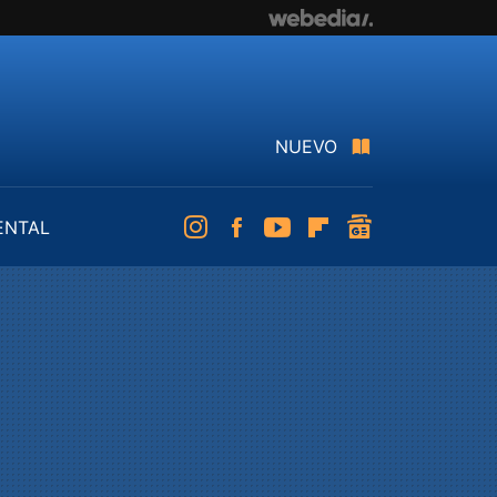
NUEVO
ENTAL
Instagram
Facebook
Youtube
Flipboard
googlenews