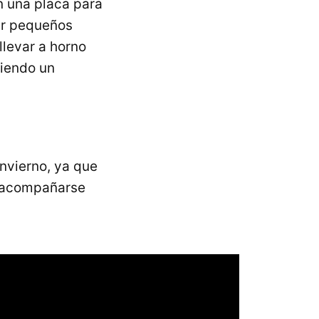
n una placa para
zar pequeños
llevar a horno
iendo un
invierno, ya que
e acompañarse