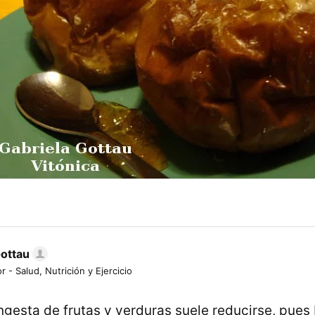
Gottau
r - Salud, Nutrición y Ejercicio
 ingesta de frutas y verduras suele reducirse, pu