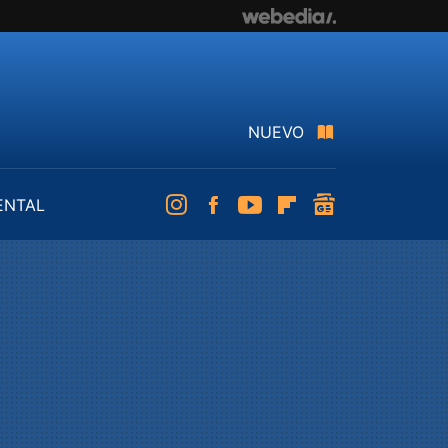
NUEVO
ENTAL
Instagram
Facebook
Youtube
Flipboard
googlenews