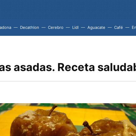
adona
Decathlon
Cerebro
Lidl
Aguacate
Café
En
s asadas. Receta saluda