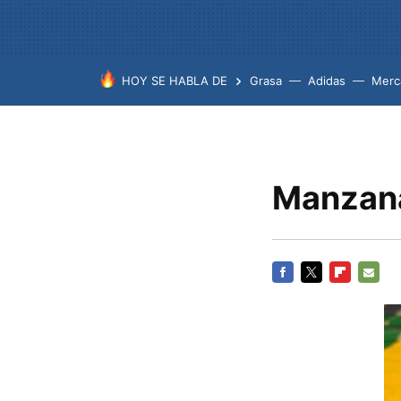
HOY SE HABLA DE
Grasa
Adidas
Merc
Manzana
FACEBOOK
TWITTER
FLIPBOARD
E-
MAIL