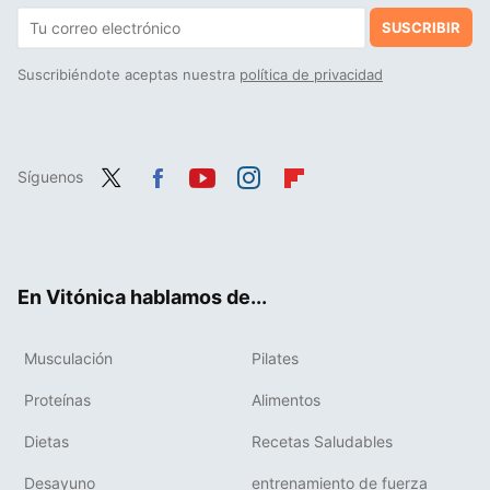
SUSCRIBIR
Suscribiéndote aceptas nuestra
política de privacidad
Síguenos
Twit
Fac
You
Inst
Flip
ter
ebo
tub
agr
boa
ok
e
am
rd
En Vitónica hablamos de...
Musculación
Pilates
Proteínas
Alimentos
Dietas
Recetas Saludables
Desayuno
entrenamiento de fuerza