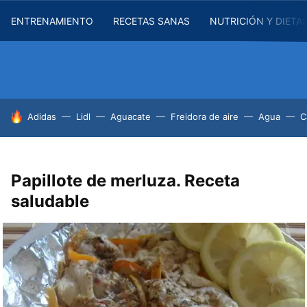
ENTRENAMIENTO
RECETAS SANAS
NUTRICIÓN Y DIETA
HOY SE HABLA DE
Adidas
Lidl
Aguacate
Freidora de aire
Agua
C
Papillote de merluza. Receta
saludable