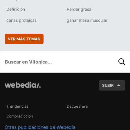
Definición
Perder grasa
cenas protéicas
ganar masa muscular
VER MÁS TEMAS
BUSC
SUBIR
Trendencias
Decoesfera
Compradiccion
Otras publicaciones de Webedia