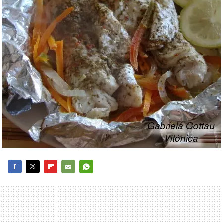
FACEBOOK
TWITTER
FLIPBOARD
E-
WHATSAPP
MAIL