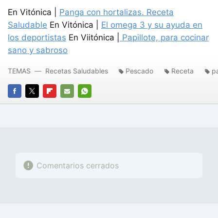
En Vitónica |
Panga con hortalizas. Receta
Saludable
En Vitónica |
El omega 3 y su ayuda en
los deportistas
En Viitónica |
Papillote, para cocinar
sano y sabroso
TEMAS
Recetas Saludables
Pescado
Receta
pa
FACEBOOK
TWITTER
FLIPBOARD
E-
WHATSAPP
MAIL
Comentarios cerrados