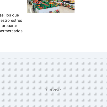
as: los que
estro estrés
a preparar
upermercados