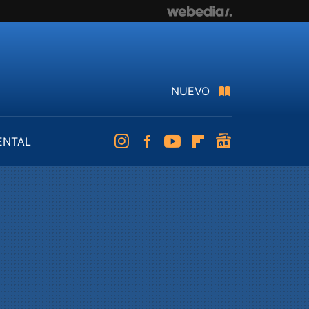
NUEVO
ENTAL
Instagram
Facebook
Youtube
Flipboard
googlenews