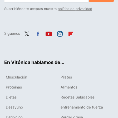
Suscribiéndote aceptas nuestra
política de privacidad
Síguenos
Twit
Fac
You
Inst
Flip
ter
ebo
tub
agr
boa
ok
e
am
rd
En Vitónica hablamos de...
Musculación
Pilates
Proteínas
Alimentos
Dietas
Recetas Saludables
Desayuno
entrenamiento de fuerza
Definición
Perder grasa