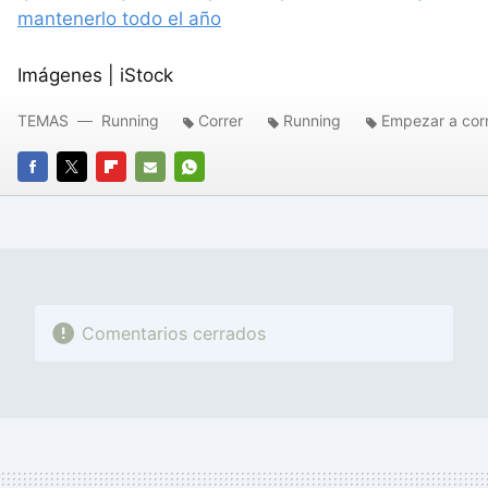
mantenerlo todo el año
Imágenes | iStock
TEMAS
Running
Correr
Running
Empezar a cor
FACEBOOK
TWITTER
FLIPBOARD
E-
WHATSAPP
MAIL
Comentarios cerrados