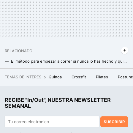
RELACIONADO
El método para empezar a correr si nunca lo has hecho y quieres mejorar resistencia y forma física
Si no quieres arruinar tus series de running prueba a calentar con este entrenamiento
TEMAS DE INTERÉS
Quinoa
Crossfit
Pilates
Postura
Las mujeres jóvenes ya cobran más que los hombres de su edad. Y es un éxito social que se está volviendo en nuestra contra
RECIBE "In/Out", NUESTRA NEWSLETTER
SEMANAL
SUSCRIBIR