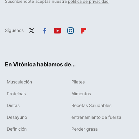
Suscribiéndote aceptas nuestra
política de privacidad
Síguenos
Twit
Fac
You
Inst
Flip
ter
ebo
tub
agr
boa
ok
e
am
rd
En Vitónica hablamos de...
Musculación
Pilates
Proteínas
Alimentos
Dietas
Recetas Saludables
Desayuno
entrenamiento de fuerza
Definición
Perder grasa