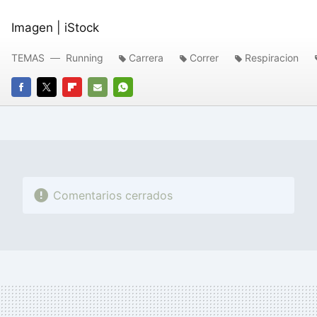
Imagen | iStock
TEMAS
Running
Carrera
Correr
Respiracion
FACEBOOK
TWITTER
FLIPBOARD
E-
WHATSAPP
MAIL
Comentarios cerrados