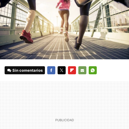
Sin comentarios
FACEBOOK
TWITTER
FLIPBOARD
E-
WHATSAPP
MAIL