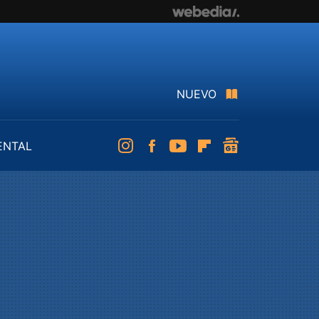
NUEVO
ENTAL
Instagram
Facebook
Youtube
Flipboard
googlenews