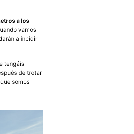
etros a los
 cuando vamos
darán a incidir
e tengáis
espués de trotar
s que somos