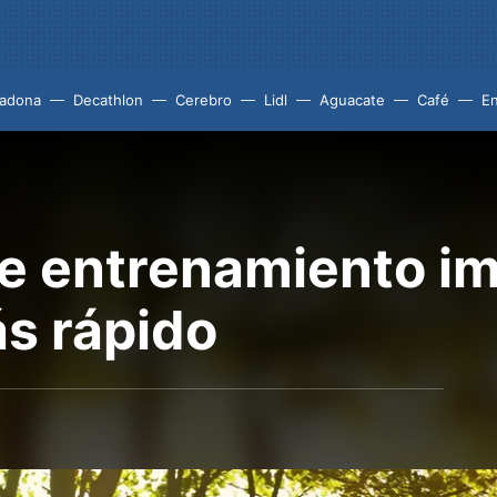
adona
Decathlon
Cerebro
Lidl
Aguacate
Café
En
de entrenamiento i
ás rápido