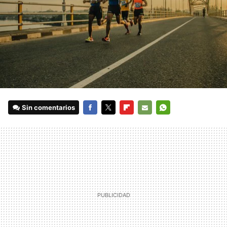
Sin comentarios
FACEBOOK
TWITTER
FLIPBOARD
E-
WHATSAPP
MAIL