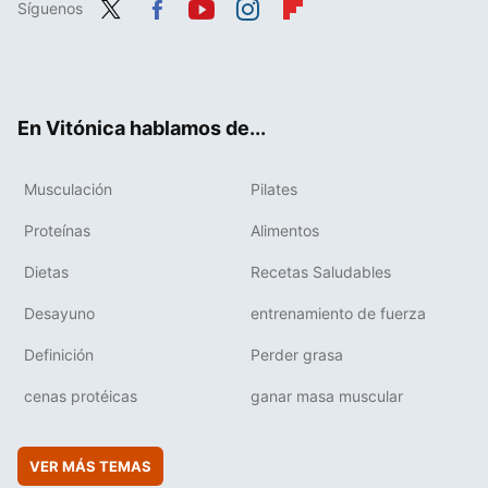
Síguenos
Twit
Fac
You
Inst
Flip
ter
ebo
tub
agr
boa
ok
e
am
rd
En Vitónica hablamos de...
Musculación
Pilates
Proteínas
Alimentos
Dietas
Recetas Saludables
Desayuno
entrenamiento de fuerza
Definición
Perder grasa
cenas protéicas
ganar masa muscular
VER MÁS TEMAS