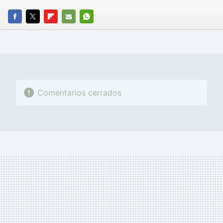
FACEBOOK
TWITTER
FLIPBOARD
E-
WHATSAPP
MAIL
Comentarios cerrados