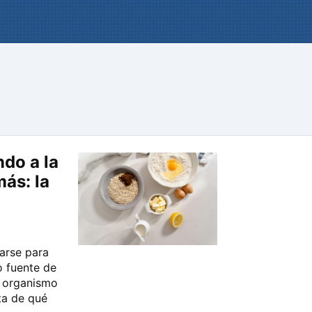
do a la
ás: la
arse para
o fuente de
l organismo
ta de qué