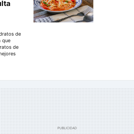
ulta
dratos de
a que
dratos de
mejores