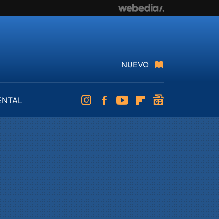
NUEVO
ENTAL
Instagram
Facebook
Youtube
Flipboard
googlenews