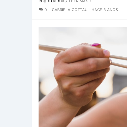
engorda más.
LEER MÁS »
COMENTARIOS
0
GABRIELA GOTTAU
HACE 3 AÑOS