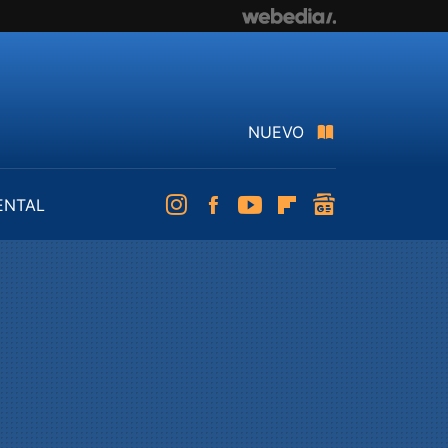
NUEVO
ENTAL
Instagram
Facebook
Youtube
Flipboard
googlenews