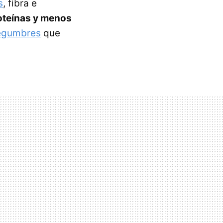
s
, fibra e
oteínas y menos
legumbres
que