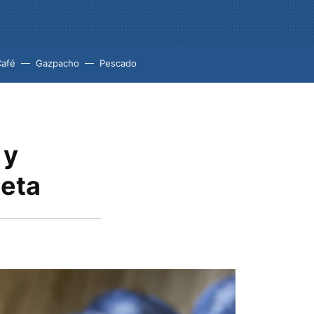
Café
Gazpacho
Pescado
 y
ieta