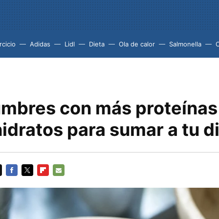
rcicio
Adidas
Lidl
Dieta
Ola de calor
Salmonella
umbres con más proteínas
idratos para sumar a tu d
FACEBOOK
TWITTER
FLIPBOARD
E-
MAIL