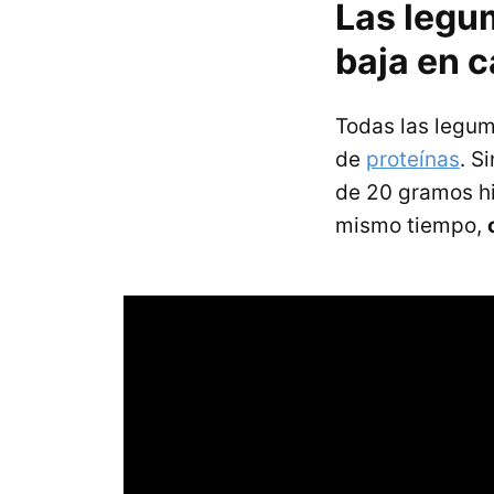
Las legu
baja en 
Todas las legu
de
proteínas
. S
de 20 gramos hi
mismo tiempo,