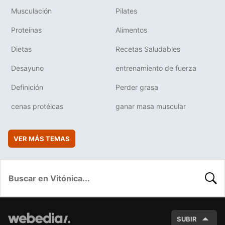
Musculación
Pilates
Proteínas
Alimentos
Dietas
Recetas Saludables
Desayuno
entrenamiento de fuerza
Definición
Perder grasa
cenas protéicas
ganar masa muscular
VER MÁS TEMAS
BUSC
SUBIR