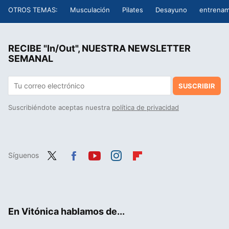
OTROS TEMAS:
Musculación
Pilates
Desayuno
entrenam
RECIBE "In/Out", NUESTRA NEWSLETTER
SEMANAL
SUSCRIBIR
Suscribiéndote aceptas nuestra
política de privacidad
Síguenos
Twit
Fac
You
Inst
Flip
ter
ebo
tub
agr
boa
ok
e
am
rd
En Vitónica hablamos de...