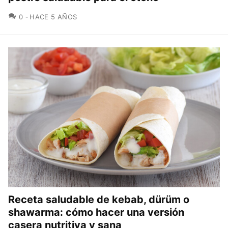
COMENTARIOS
0
HACE 5 AÑOS
Receta saludable de kebab, dürüm o
shawarma: cómo hacer una versión
casera nutritiva y sana