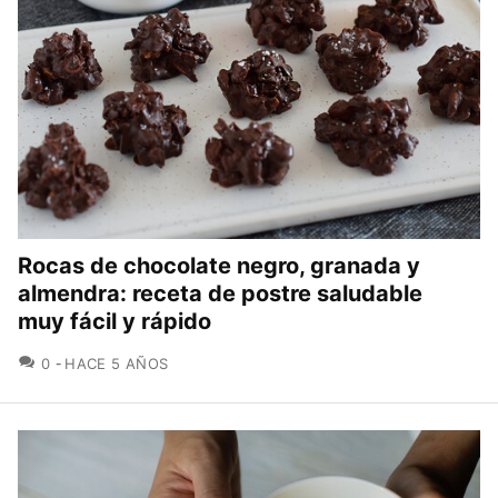
Rocas de chocolate negro, granada y
almendra: receta de postre saludable
muy fácil y rápido
COMENTARIOS
0
HACE 5 AÑOS