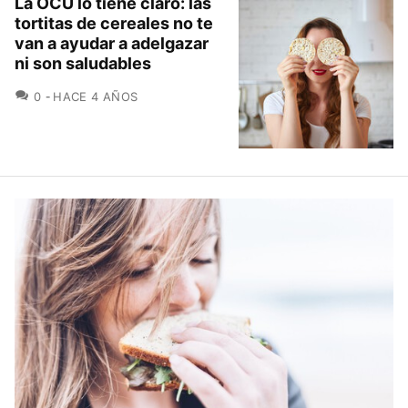
La OCU lo tiene claro: las
tortitas de cereales no te
van a ayudar a adelgazar
ni son saludables
COMENTARIOS
0
HACE 4 AÑOS