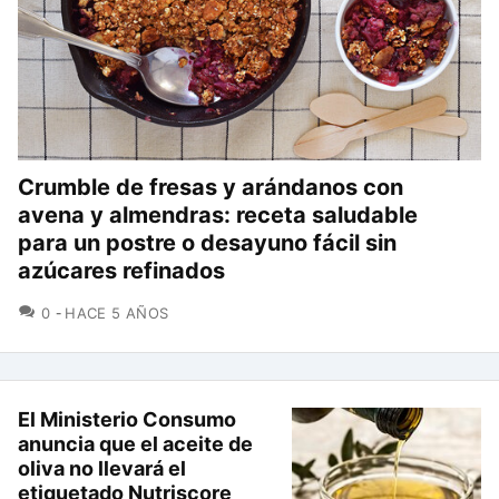
Crumble de fresas y arándanos con
avena y almendras: receta saludable
para un postre o desayuno fácil sin
azúcares refinados
COMENTARIOS
0
HACE 5 AÑOS
El Ministerio Consumo
anuncia que el aceite de
oliva no llevará el
etiquetado Nutriscore