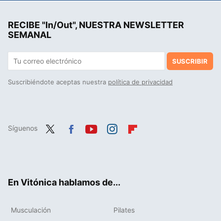
RECIBE "In/Out", NUESTRA NEWSLETTER
SEMANAL
SUSCRIBIR
Suscribiéndote aceptas nuestra
política de privacidad
Síguenos
Twit
Fac
You
Inst
Flip
ter
ebo
tub
agr
boa
ok
e
am
rd
En Vitónica hablamos de...
Musculación
Pilates