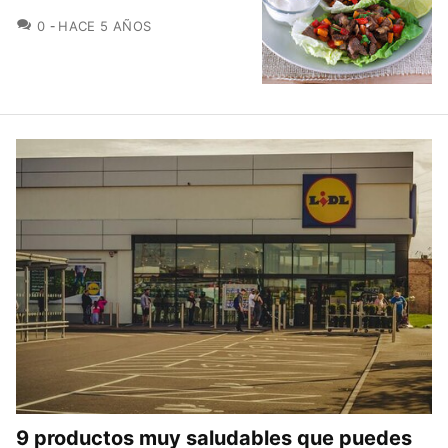
COMENTARIOS
0
HACE 5 AÑOS
9 productos muy saludables que puedes