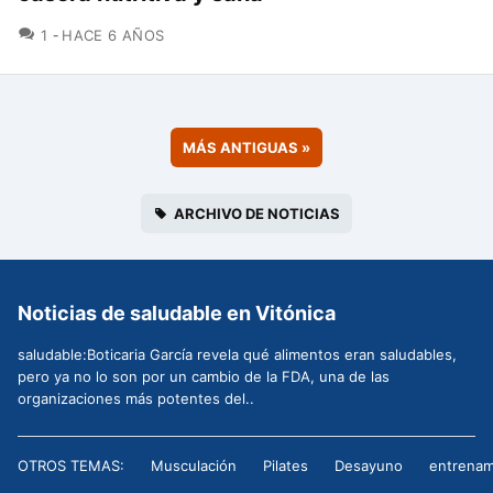
COMENTARIOS
1
HACE 6 AÑOS
MÁS ANTIGUAS
»
ARCHIVO DE NOTICIAS
Noticias de saludable en Vitónica
saludable:Boticaria García revela qué alimentos eran saludables,
pero ya no lo son por un cambio de la FDA, una de las
organizaciones más potentes del..
OTROS TEMAS:
Musculación
Pilates
Desayuno
entrenam