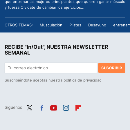
que entrenar las mujeres principiantes que quieren ganar músculo
y fuerza.Olvídate de cambiar los ejercicios...
OTROS TEMAS:
Musculación
Pilates
Desayuno
entrenam
RECIBE "In/Out", NUESTRA NEWSLETTER
SEMANAL
SUSCRIBIR
Suscribiéndote aceptas nuestra
política de privacidad
Síguenos
Twit
Fac
You
Inst
Flip
ter
ebo
tub
agr
boa