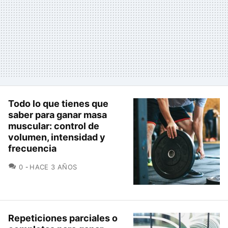
Todo lo que tienes que
saber para ganar masa
muscular: control de
volumen, intensidad y
frecuencia
COMENTARIOS
0
HACE 3 AÑOS
Repeticiones parciales o