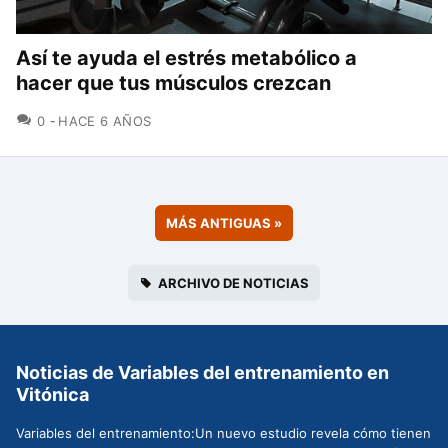
Así te ayuda el estrés metabólico a
hacer que tus músculos crezcan
COMENTARIOS
0
HACE 6 AÑOS
MÁS ANTIGUAS
»
ARCHIVO DE NOTICIAS
Noticias de Variables del entrenamiento en
Vitónica
Variables del entrenamiento:Un nuevo estudio revela cómo tienen