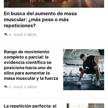
En busca del aumento de masa
muscular: ¿más peso o más
repeticiones?
COMENTARIOS
0
HACE 5 AÑOS
Rango de movimiento
completo o parcial: la
evidencia científica se
posiciona hacia uno de
ellos para aumentar la
masa muscular y la fuerza
COMENTARIOS
0
HACE 5 AÑOS
La repetición perfecta: el