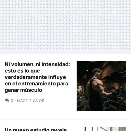
Ni volumen, ni intensidad:
esto es lo que
verdaderamente influye
en el entrenamiento para
ganar músculo
COMENTARIOS
0
HACE 2 AÑOS
Un nuevo estudio revela