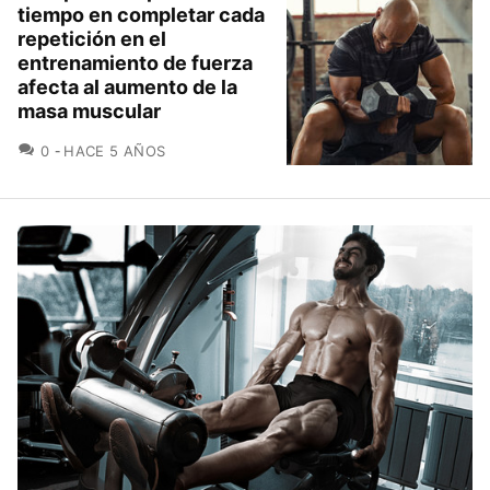
tiempo en completar cada
repetición en el
entrenamiento de fuerza
afecta al aumento de la
masa muscular
COMENTARIOS
0
HACE 5 AÑOS