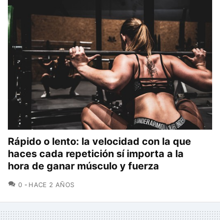
Rápido o lento: la velocidad con la que
haces cada repetición sí importa a la
hora de ganar músculo y fuerza
COMENTARIOS
0
HACE 2 AÑOS