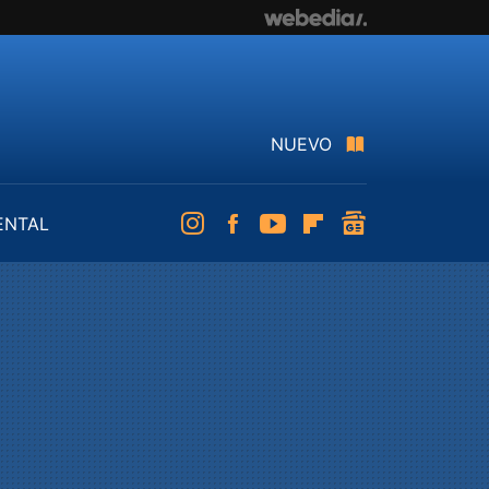
NUEVO
ENTAL
Instagram
Facebook
Youtube
Flipboard
googlenews