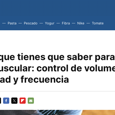
e
Pasta
Pescado
Yogur
Fibra
Nike
Tomate
que tienes que saber par
scular: control de volum
ad y frecuencia
FACEBOOK
TWITTER
FLIPBOARD
E-
MAIL