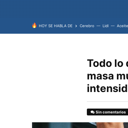
HOY SE HABLA DE
Cerebro
Lidl
Aceit
Todo lo 
masa mu
intensid
Sin comentarios