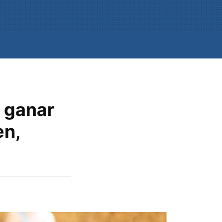
a ganar
en,