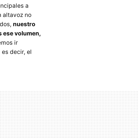
incipales a
n altavoz no
udos,
nuestro
s ese volumen,
emos ir
es decir, el