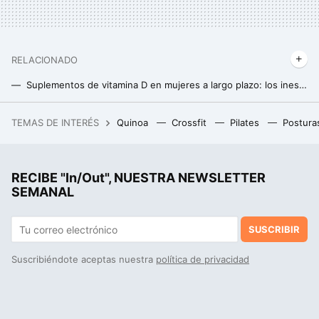
RELACIONADO
Suplementos de vitamina D en mujeres a largo plazo: los inesperados efectos arrojados por un estudio
Estas son las proteínas que aporta un huevo, y 11 recetas fáciles para aprovecharlas
TEMAS DE INTERÉS
Quinoa
Crossfit
Pilates
Postura
Muerte a la girlboss: cómo nos cansamos de las mujeres exitosas y por qué el nuevo objetivo feminista es tirarse en el sofá a ver series
El boom de las dietas restrictivas y los riesgos que muchos olvidan: el caso de una ejecutiva diagnosticada con escorbuto en Barcelona
RECIBE "In/Out", NUESTRA NEWSLETTER
SEMANAL
SUSCRIBIR
Suscribiéndote aceptas nuestra
política de privacidad