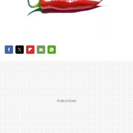
FACEBOOK
TWITTER
FLIPBOARD
E-
WHATSAPP
MAIL