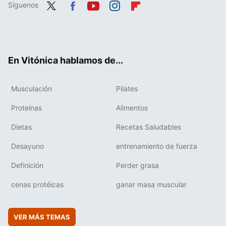
Síguenos
Twit
Fac
You
Inst
Flip
ter
ebo
tub
agr
boa
ok
e
am
rd
En Vitónica hablamos de...
Musculación
Pilates
Proteínas
Alimentos
Dietas
Recetas Saludables
Desayuno
entrenamiento de fuerza
Definición
Perder grasa
cenas protéicas
ganar masa muscular
VER MÁS TEMAS