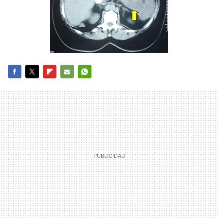
FACEBOOK
TWITTER
FLIPBOARD
E-
WHATSAPP
MAIL