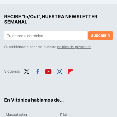
Isabel Belastegui, médica especialista en nutrición: "una buena cena se realiza entre las siete y ocho de la tarde, e incluye vegetales cocidos"
RECIBE "In/Out", NUESTRA NEWSLETTER
El desayuno a base de avena que puedes preparar en sólo 5 minutos para llenarte de vitaminas y energía a primeras horas del día
SEMANAL
SUSCRIBIR
Suscribiéndote aceptas nuestra
política de privacidad
Síguenos
Twit
Fac
You
Inst
Flip
ter
ebo
tub
agr
boa
ok
e
am
rd
En Vitónica hablamos de...
Musculación
Pilates