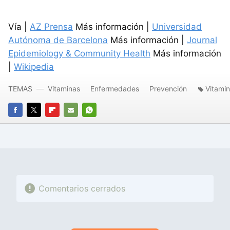
Vía |
AZ Prensa
Más información |
Universidad
Autónoma de Barcelona
Más información |
Journal
Epidemiology & Community Health
Más información
|
Wikipedia
TEMAS
Vitaminas
Enfermedades
Prevención
Vitami
FACEBOOK
TWITTER
FLIPBOARD
E-
WHATSAPP
MAIL
Comentarios cerrados