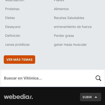
Proteínas
Alimentos
Dietas
Recetas Saludables
Desayuno
entrenamiento de fuerza
Definición
Perder grasa
cenas protéicas
ganar masa muscular
VER MÁS TEMAS
BUSC
SUBIR