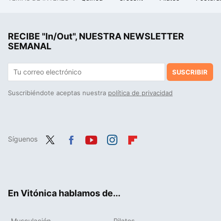
Con un 4'3 sobre 5, muchos la consideran la mejor ciencia ficción de 2024: tres horas de epopeya galáctica visualmente exquisita
Las zapatillas Geox preferidas de Penélope Cruz son muy cómodas y elegantes, y además están rebajadas 60 eurazos
RECIBE "In/Out", NUESTRA NEWSLETTER
Decathlon tiene a mitad de precio la chaqueta de montaña, impermeable y térmica, que todo senderista necesita
SEMANAL
SUSCRIBIR
Suscribiéndote aceptas nuestra
política de privacidad
Síguenos
Twit
Fac
You
Inst
Flip
ter
ebo
tub
agr
boa
ok
e
am
rd
En Vitónica hablamos de...
Musculación
Pilates