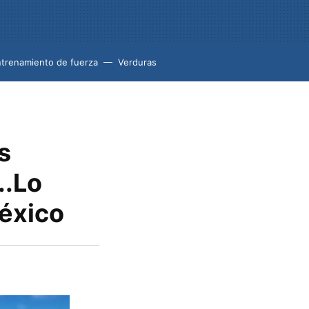
trenamiento de fuerza
Verduras
s
..Lo
México