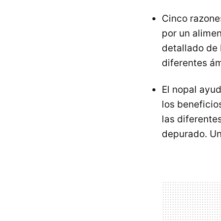
Cinco razone
por un alime
detallado de 
diferentes á
El nopal ayud
los beneficio
las diferente
depurado. Una