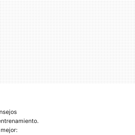
onsejos
 entrenamiento.
 mejor: