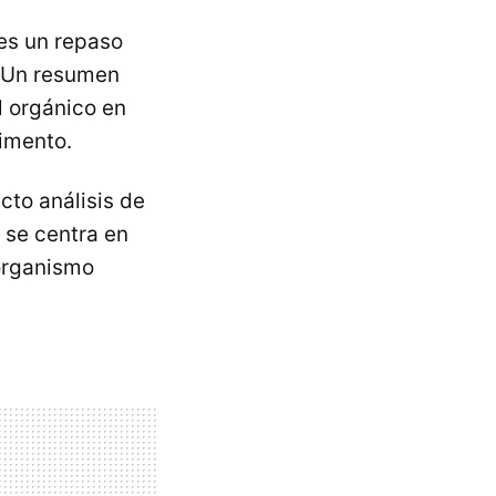
es un repaso
. Un resumen
l orgánico en
imento.
cto análisis de
 se centra en
 organismo