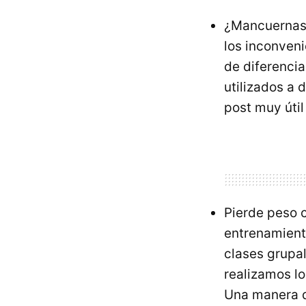
¿Mancuernas o
los inconven
de diferenci
utilizados a 
post muy úti
Pierde peso c
entrenamient
clases grupal
realizamos l
Una manera di