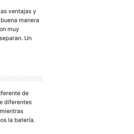
las ventajas y
a buena manera
son muy
 separan. Un
iferente de
e diferentes
 mientras
s la batería.