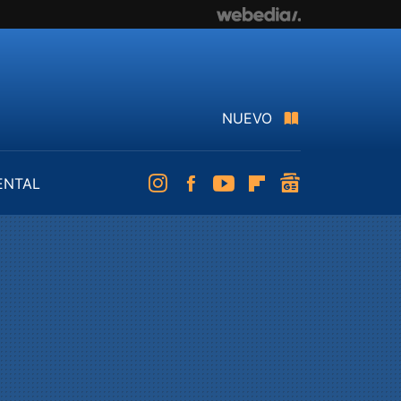
NUEVO
ENTAL
Instagram
Facebook
Youtube
Flipboard
googlenews