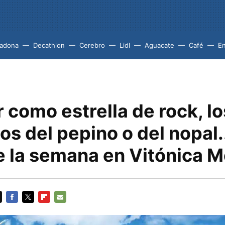
adona
Decathlon
Cerebro
Lidl
Aguacate
Café
En
 como estrella de rock, lo
os del pepino o del nopal.
e la semana en Vitónica 
FACEBOOK
TWITTER
FLIPBOARD
E-
MAIL