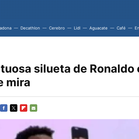
adona
Decathlon
Cerebro
Lidl
Aguacate
Café
En
tuosa silueta de Ronaldo 
e mira
FACEBOOK
TWITTER
FLIPBOARD
E-
MAIL