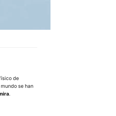
físico de
o mundo se han
mira
.