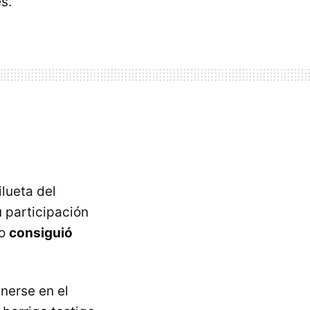
s.
ilueta del
u participación
ño
consiguió
nerse en el