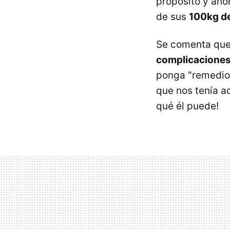
propósito y aho
de sus
100kg d
Se comenta que 
complicaciones 
ponga "remedio"
que nos tenía a
qué él puede!