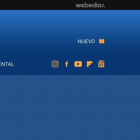
NUEVO
ENTAL
Instagram
Facebook
Youtube
Flipboard
googlenews