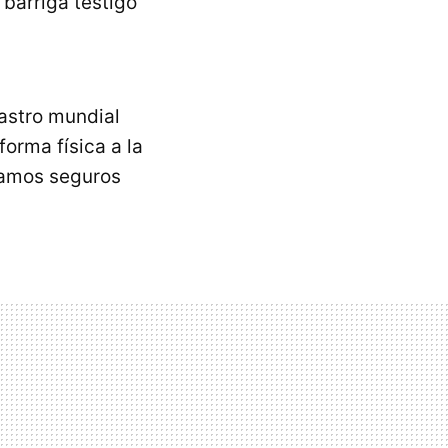
barriga testigo
astro mundial
orma física a la
tamos seguros