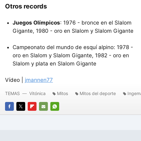
Otros records
Juegos Olímpicos
: 1976 - bronce en el Slalom
Gigante, 1980 - oro en Slalom y Slalom Gigante
Campeonato del mundo de esquí alpino: 1978 -
oro en Slalom y Slalom Gigante, 1982 - oro en
Slalom y plata en Slalom Gigante
Vídeo |
jmannen77
TEMAS
Vitónica
Mitos
Mitos del deporte
Ingem
FACEBOOK
TWITTER
FLIPBOARD
E-
WHATSAPP
MAIL