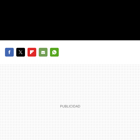
FACEBOOK
TWITTER
FLIPBOARD
E-
WHATSAPP
MAIL