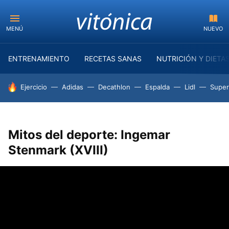
MENÚ
NUEVO
ENTRENAMIENTO
RECETAS SANAS
NUTRICIÓN Y DIETA
HOY SE HABLA DE
Ejercicio
Adidas
Decathlon
Espalda
Lidl
Supe
Mitos del deporte: Ingemar
Stenmark (XVIII)