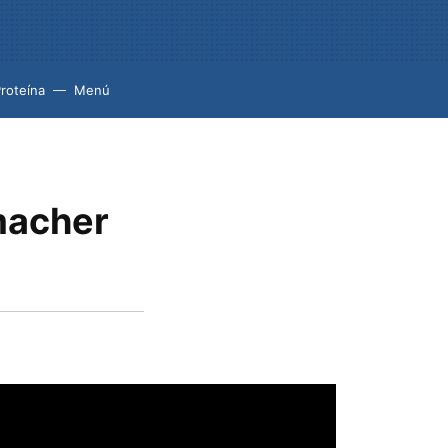
roteína
Menú
macher