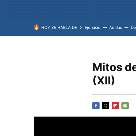
HOY SE HABLA DE
Ejercicio
Adidas
De
Mitos d
(XII)
FACEBOOK
TWITTER
FLIPBOARD
E-
MAIL