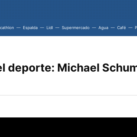
cathlon
Espalda
Lidl
Supermercado
Agua
Café
P
el deporte: Michael Schu