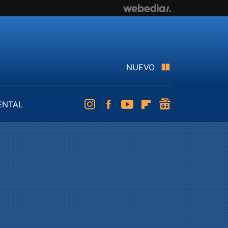
NUEVO
ENTAL
Instagram
Facebook
Youtube
Flipboard
googlenews