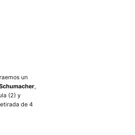
traemos un
 Schumacher
,
la (2) y
retirada de 4