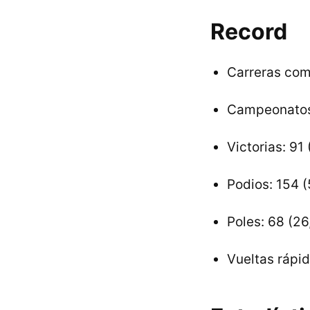
Record
Carreras co
Campeonatos 
Victorias: 91
Podios: 154 
Poles: 68 (2
Vueltas rápi