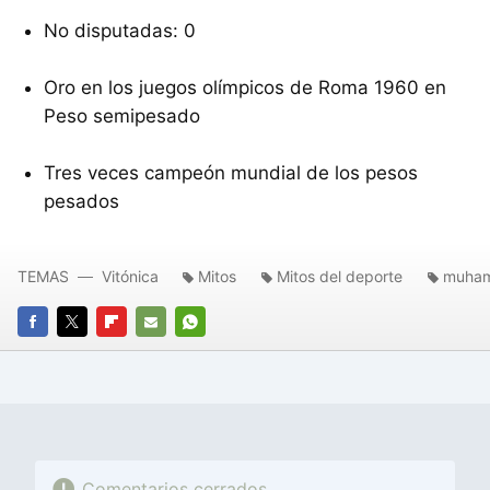
No disputadas: 0
Oro en los juegos olímpicos de Roma 1960 en
Peso semipesado
Tres veces campeón mundial de los pesos
pesados
TEMAS
Vitónica
Mitos
Mitos del deporte
muham
FACEBOOK
TWITTER
FLIPBOARD
E-
WHATSAPP
MAIL
Comentarios cerrados