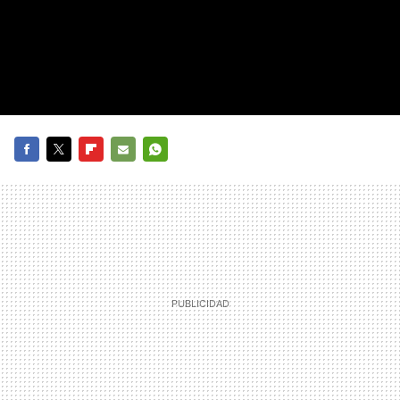
FACEBOOK
TWITTER
FLIPBOARD
E-
WHATSAPP
MAIL