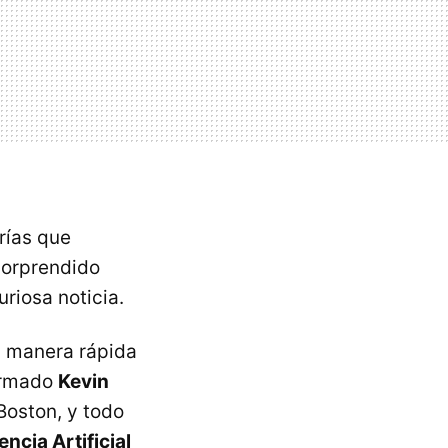
rías que
 sorprendido
riosa noticia.
a manera rápida
firmado
Kevin
Boston, y todo
encia Artificial