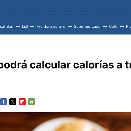
cathlon
Lidl
Freidora de aire
Supermercado
Café
Pr
odrá calcular calorías a 
FACEBOOK
TWITTER
FLIPBOARD
E-
MAIL