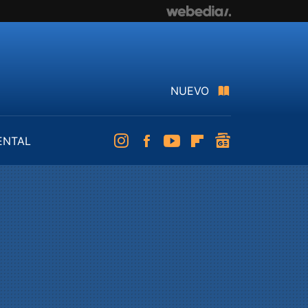
NUEVO
ENTAL
Instagram
Facebook
Youtube
Flipboard
googlenews