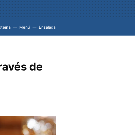
oteína
Menú
Ensalada
través de