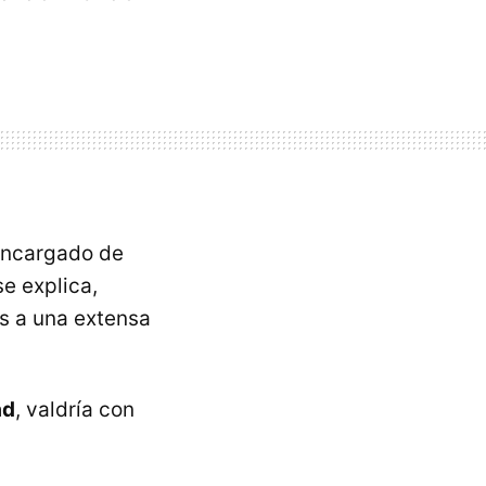
 encargado de
se explica,
as a una extensa
ad
, valdría con