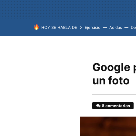
HOY SE HABLA DE
Ejercicio
Adidas
De
Google p
un foto
6 comentarios