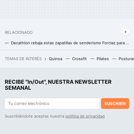
RELACIONADO
Decathlon rebaja estas zapatillas de senderismo Forclaz para disfrutar de la montaña este otoño
Decathlon tiene las mejores botas Salomon de montaña y trekking para los expertos en senderismo
TEMAS DE INTERÉS
Quinoa
Crossfit
Pilates
Postura
Ante la tendencia a hacer los teléfonos más finos, estos fabricantes apuestan por algo muy diferente: los “tocho-teléfonos”
RECIBE "In/Out", NUESTRA NEWSLETTER
SEMANAL
SUSCRIBIR
Suscribiéndote aceptas nuestra
política de privacidad