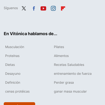
Síguenos
Twit
Fac
You
Inst
Flip
ter
ebo
tub
agr
boa
ok
e
am
rd
En Vitónica hablamos de...
Musculación
Pilates
Proteínas
Alimentos
Dietas
Recetas Saludables
Desayuno
entrenamiento de fuerza
Definición
Perder grasa
cenas protéicas
ganar masa muscular