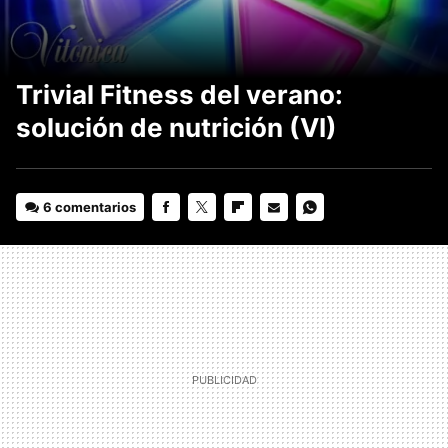
Trivial Fitness del verano:
solución de nutrición (VI)
6 comentarios
FACEBOOK
TWITTER
FLIPBOARD
E-
WHATSAPP
MAIL