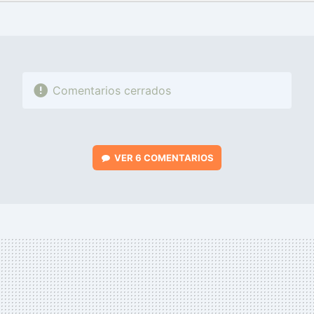
FACEBOOK
TWITTER
FLIPBOARD
E-
WHATSAPP
MAIL
Comentarios cerrados
VER
6 COMENTARIOS