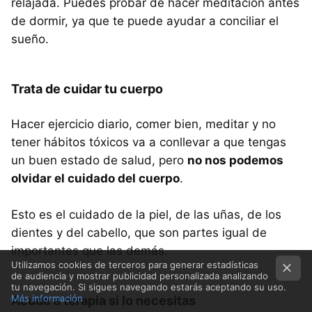
relajada. Puedes probar de hacer meditación antes
de dormir, ya que te puede ayudar a conciliar el
sueño.
Trata de cuidar tu cuerpo
Hacer ejercicio diario, comer bien, meditar y no
tener hábitos tóxicos va a conllevar a que tengas
un buen estado de salud, pero
no nos podemos
olvidar el cuidado del cuerpo
.
Esto es el cuidado de la piel, de las uñas, de los
dientes y del cabello, que son partes igual de
importantes que las demás.
Utilizamos cookies de terceros para generar estadísticas
de audiencia y mostrar publicidad personalizada analizando
tu navegación. Si sigues navegando estarás aceptando su uso.
Más información
Acude a terapia si lo necesitas