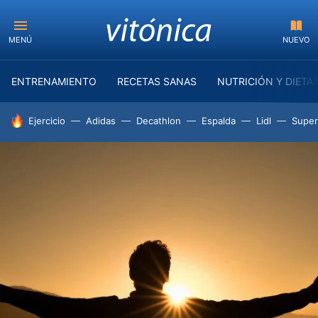
MENÚ
NUEVO
ENTRENAMIENTO
RECETAS SANAS
NUTRICIÓN Y DIETA
HOY SE HABLA DE
Ejercicio
Adidas
Decathlon
Espalda
Lidl
Supe