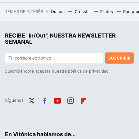
La gente feliz sigue el método Kos sin darse cuenta: tres claves para aplicarlo
TEMAS DE INTERÉS
Quinoa
Crossfit
Pilates
Postura
Ni torrijas, ni yemas: el mejor postre de Ávila para Semana Santa son estos panecillos que poca gente conoce
RECIBE "In/Out", NUESTRA NEWSLETTER
SEMANAL
SUSCRIBIR
Suscribiéndote aceptas nuestra
política de privacidad
Síguenos
Twit
Fac
You
Inst
Flip
ter
ebo
tub
agr
boa
ok
e
am
rd
En Vitónica hablamos de...