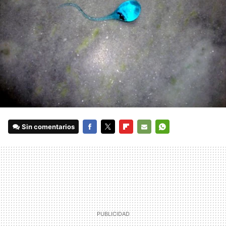
Sin comentarios
FACEBOOK
TWITTER
FLIPBOARD
E-
WHATSAPP
MAIL