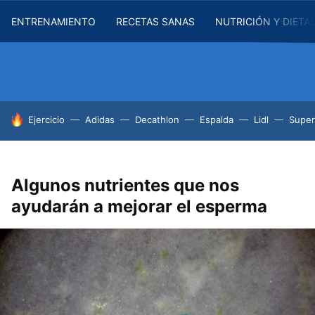
ENTRENAMIENTO
RECETAS SANAS
NUTRICIÓN Y DIETA
HOY SE HABLA DE
Ejercicio
Adidas
Decathlon
Espalda
Lidl
Supe
Algunos nutrientes que nos
ayudarán a mejorar el esperma