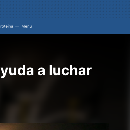
roteína
Menú
 ayuda a luchar