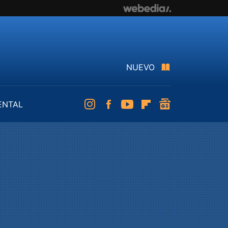
NUEVO
ENTAL
Instagram
Facebook
Youtube
Flipboard
googlenews