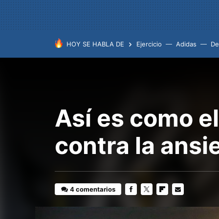
HOY SE HABLA DE
Ejercicio
Adidas
De
Así es como el
contra la ans
4 comentarios
FACEBOOK
TWITTER
FLIPBOARD
E-
MAIL