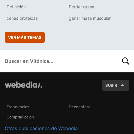
Definición
Perder grasa
cenas protéicas
ganar masa muscular
VER MÁS TEMAS
BUSC
SUBIR
Trendencias
Decoesfera
Compradiccion
Otras publicaciones de Webedia