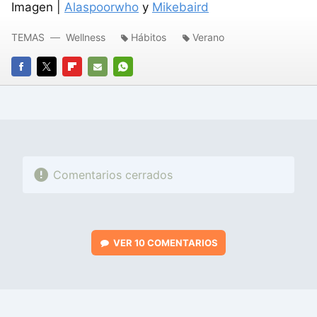
Imagen |
Alaspoorwho
y
Mikebaird
TEMAS
Wellness
Hábitos
Verano
FACEBOOK
TWITTER
FLIPBOARD
E-
WHATSAPP
MAIL
Comentarios cerrados
VER
10 COMENTARIOS