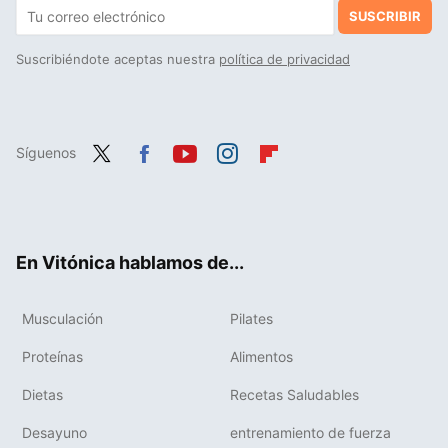
SUSCRIBIR
Suscribiéndote aceptas nuestra
política de privacidad
Síguenos
Twit
Fac
You
Inst
Flip
ter
ebo
tub
agr
boa
ok
e
am
rd
En Vitónica hablamos de...
Musculación
Pilates
Proteínas
Alimentos
Dietas
Recetas Saludables
Desayuno
entrenamiento de fuerza