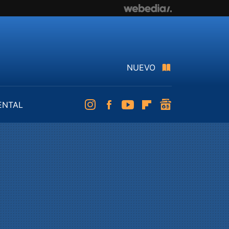
NUEVO
ENTAL
Instagram
Facebook
Youtube
Flipboard
googlenews