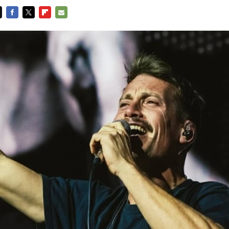
FACEBOOK
TWITTER
FLIPBOARD
E-
MAIL