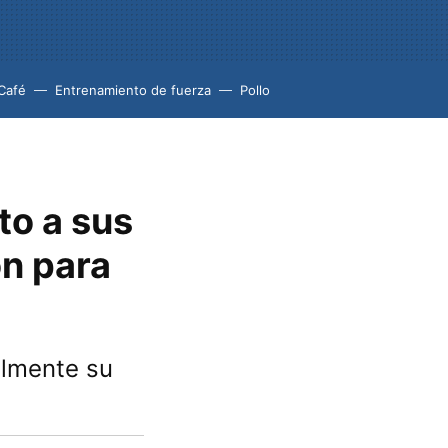
Café
Entrenamiento de fuerza
Pollo
to a sus
ón para
almente su