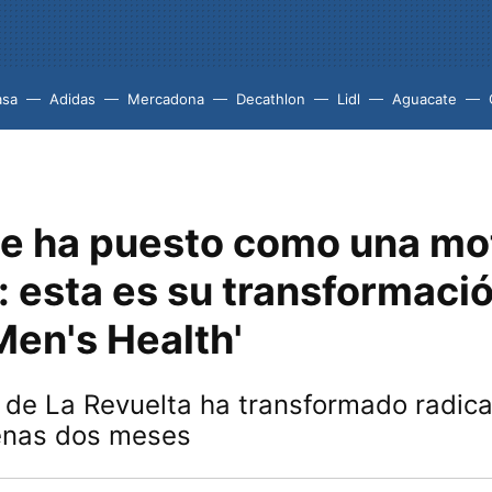
asa
Adidas
Mercadona
Decathlon
Lidl
Aguacate
se ha puesto como una mo
: esta es su transformaci
'Men's Health'
 de La Revuelta ha transformado radic
penas dos meses