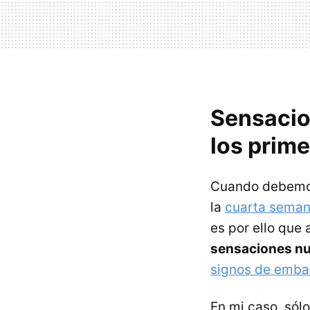
Sensacio
los prim
Cuando debemos
la
cuarta sema
es por ello que
sensaciones nu
signos de emba
En mi caso, sól