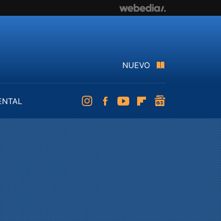
NUEVO
ENTAL
Instagram
Facebook
Youtube
Flipboard
googlenews