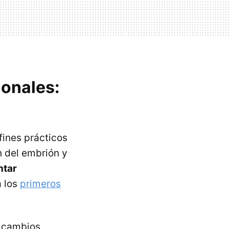
onales:
ines prácticos
 del embrión y
ntar
 los
primeros
a cambios