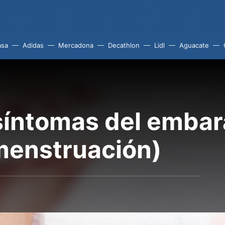
asa
Adidas
Mercadona
Decathlon
Lidl
Aguacate
síntomas del emba
 menstruación)