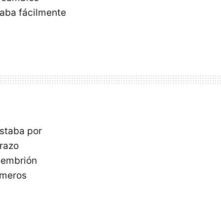
saba fácilmente
staba por
arazo
 embrión
imeros