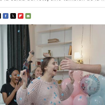
FACEBOOK
TWITTER
FLIPBOARD
E-
MAIL