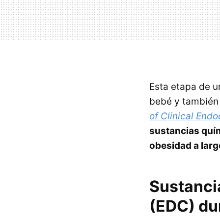
Esta etapa de u
bebé y también
of Clinical End
sustancias quí
obesidad a larg
Sustanci
(EDC) du