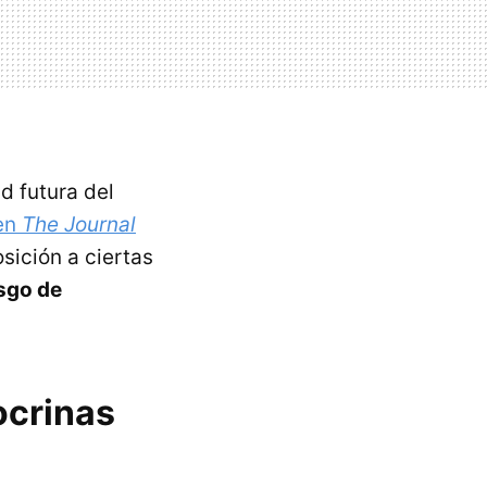
d futura del
 en
The Journal
sición a ciertas
sgo de
ocrinas