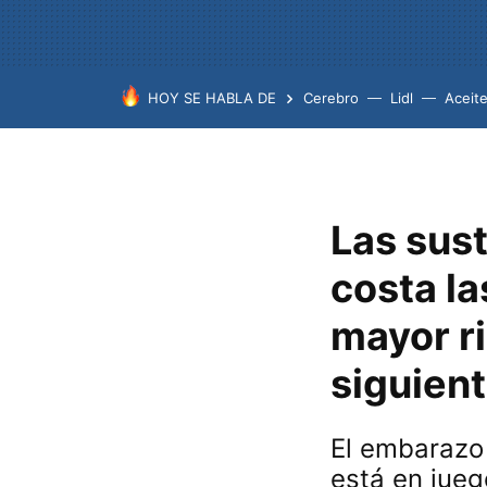
HOY SE HABLA DE
Cerebro
Lidl
Aceit
Las sus
costa l
mayor r
siguient
El embarazo
está en jueg