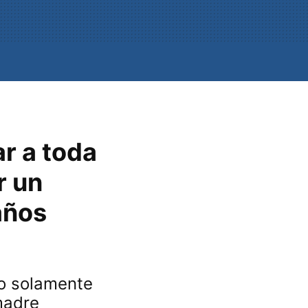
r a toda
r un
años
no solamente
 madre