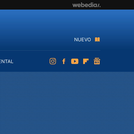
NUEVO
ENTAL
Instagram
Facebook
Youtube
Flipboard
googlenews