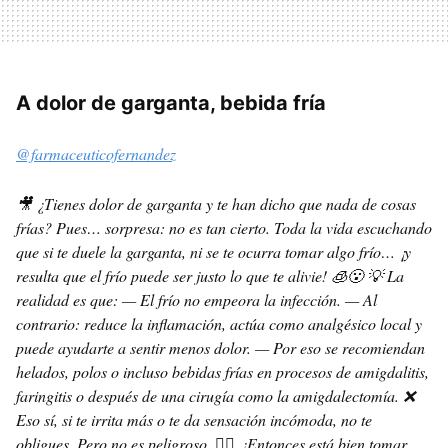
A dolor de garganta, bebida fría
@farmaceuticofernandez
🎥 ¿Tienes dolor de garganta y te han dicho que nada de cosas
frías? Pues… sorpresa: no es tan cierto. Toda la vida escuchando
que si te duele la garganta, ni se te ocurra tomar algo frío… ¡y
resulta que el frío puede ser justo lo que te alivie! 🧊😮 💡 La
realidad es que: — El frío no empeora la infección. — Al
contrario: reduce la inflamación, actúa como analgésico local y
puede ayudarte a sentir menos dolor. — Por eso se recomiendan
helados, polos o incluso bebidas frías en procesos de amigdalitis,
faringitis o después de una cirugía como la amigdalectomía. ❌
Eso sí, si te irrita más o te da sensación incómoda, no te
obligues. Pero no es peligroso. 🧑‍⚕️ ¿Entonces está bien tomar