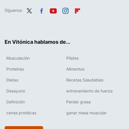
Síguenos
Twit
Fac
You
Inst
Flip
ter
ebo
tub
agr
boa
ok
e
am
rd
En Vitónica hablamos de...
Musculación
Pilates
Proteínas
Alimentos
Dietas
Recetas Saludables
Desayuno
entrenamiento de fuerza
Definición
Perder grasa
cenas protéicas
ganar masa muscular