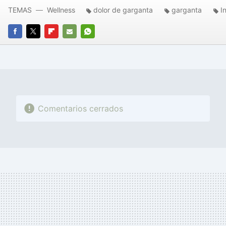
TEMAS
Wellness
dolor de garganta
garganta
I
FACEBOOK
TWITTER
FLIPBOARD
E-
WHATSAPP
MAIL
Comentarios cerrados