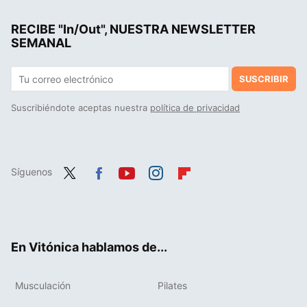
El inesperado vínculo entre la calidad del semen y la longevidad que puede determinar si vivirás más o menos
RECIBE "In/Out", NUESTRA NEWSLETTER
La costura es el nuevo "mindfulness": un estudio ha encontrado el sorprendente beneficio para tu cerebro de pasar tiempo cosiendo
SEMANAL
SUSCRIBIR
Suscribiéndote aceptas nuestra
política de privacidad
Síguenos
Twit
Fac
You
Inst
Flip
ter
ebo
tub
agr
boa
ok
e
am
rd
En Vitónica hablamos de...
Musculación
Pilates