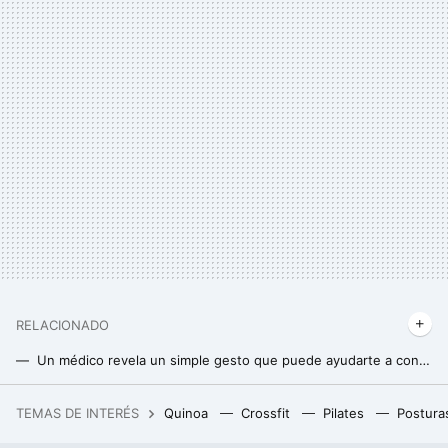
RELACIONADO
Un médico revela un simple gesto que puede ayudarte a conciliar el sueño cuando no eres capaz de dormirte
Pablo Ojeda revela cuál es el aminoácido que ayuda a dormir mejor
TEMAS DE INTERÉS
Quinoa
Crossfit
Pilates
Postura
La debacle demográfica en Europa, expuesta en este mapa con un invitado engañoso: Mónaco