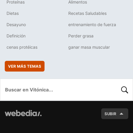
Proteínas
Alimentos
Dietas
Recetas Saludables
Desayuno
entrenamiento de fuerza
Definición
Perder grasa
cenas protéicas
ganar masa muscular
VER MÁS TEMAS
BUSC
SUBIR