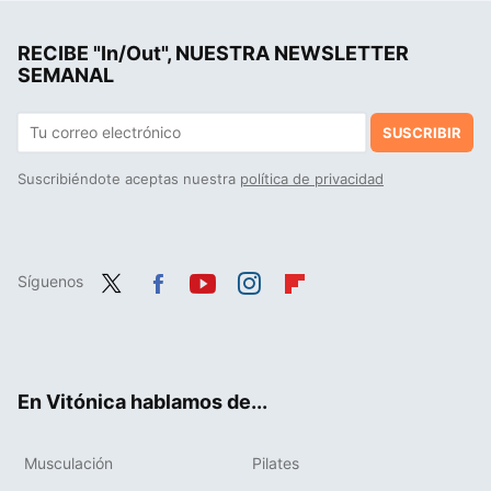
La ciencia acaba de encontrar un sorprendente factor para determinar la esperanza de vida en los hombres: la calidad de su semen
RECIBE "In/Out", NUESTRA NEWSLETTER
Unos expertos han estudiado a personas que tejen y cosen en sus ratos libres y la conclusión es clara: su deterioro cognitivo era menor que los que no lo hacían
SEMANAL
SUSCRIBIR
Suscribiéndote aceptas nuestra
política de privacidad
Síguenos
Twit
Fac
You
Inst
Flip
ter
ebo
tub
agr
boa
ok
e
am
rd
En Vitónica hablamos de...
Musculación
Pilates