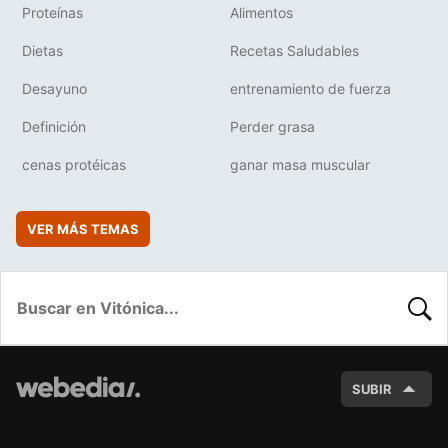
Proteínas
Alimentos
Dietas
Recetas Saludables
Desayuno
entrenamiento de fuerza
Definición
Perder grasa
cenas protéicas
ganar masa muscular
VER MÁS TEMAS
BUSC
SUBIR