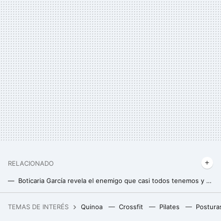
RELACIONADO
Boticaria García revela el enemigo que casi todos tenemos y nos impide adelgazar y despedirnos de la grasa acumulada
Boticaria García describe cómo podemos modificar la microbiota para adelgazar y eliminar la grasa acumulada
TEMAS DE INTERÉS
Quinoa
Crossfit
Pilates
Postura
La pequeña población de California que se convirtió en la capital mundial del aguacate