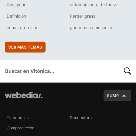
Desayuno
entrenamiento de fuerza
Definición
Perder grasa
cenas protéicas
ganar masa muscular
VER MÁS TEMAS
BUSC
SUBIR
Trendencias
Decoesfera
Compradiccion