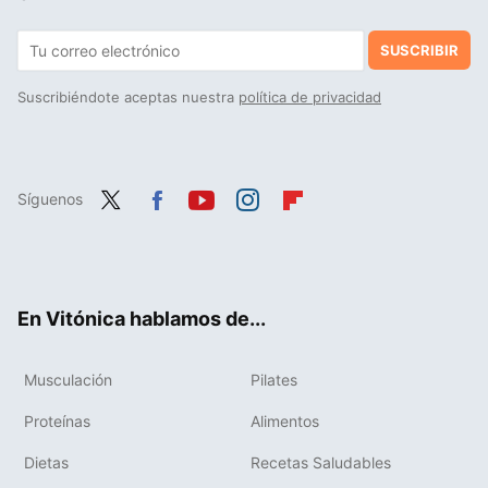
SUSCRIBIR
Suscribiéndote aceptas nuestra
política de privacidad
Síguenos
Twit
Fac
You
Inst
Flip
ter
ebo
tub
agr
boa
ok
e
am
rd
En Vitónica hablamos de...
Musculación
Pilates
Proteínas
Alimentos
Dietas
Recetas Saludables