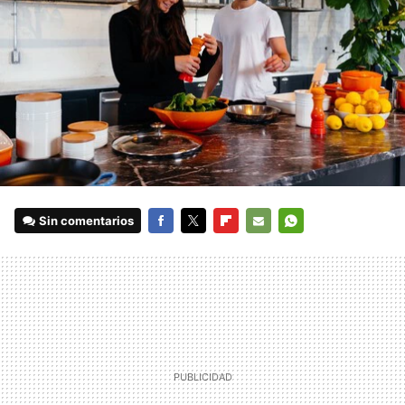
Sin comentarios
FACEBOOK
TWITTER
FLIPBOARD
E-
WHATSAPP
MAIL