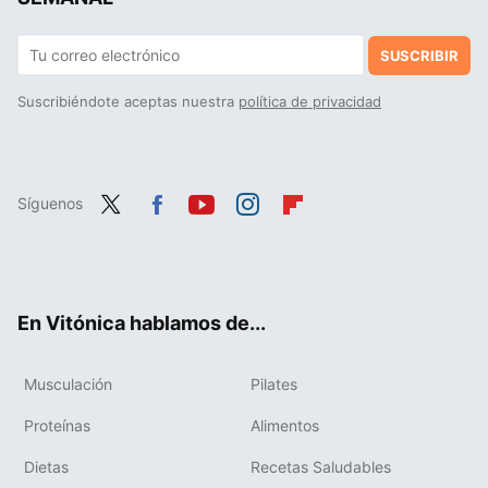
SUSCRIBIR
Suscribiéndote aceptas nuestra
política de privacidad
Síguenos
Twit
Fac
You
Inst
Flip
ter
ebo
tub
agr
boa
ok
e
am
rd
En Vitónica hablamos de...
Musculación
Pilates
Proteínas
Alimentos
Dietas
Recetas Saludables