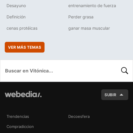
Desayuno
entrenamiento de fuerza
Definición
Perder grasa
cenas protéicas
ganar masa muscular
VER MÁS TEMAS
BUSC
SUBIR
Trendencias
Decoesfera
Compradiccion