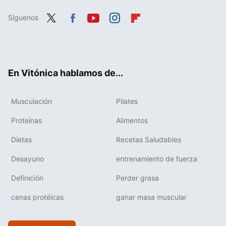
Síguenos
Twit
Fac
You
Inst
Flip
ter
ebo
tub
agr
boa
ok
e
am
rd
En Vitónica hablamos de...
Musculación
Pilates
Proteínas
Alimentos
Dietas
Recetas Saludables
Desayuno
entrenamiento de fuerza
Definición
Perder grasa
cenas protéicas
ganar masa muscular