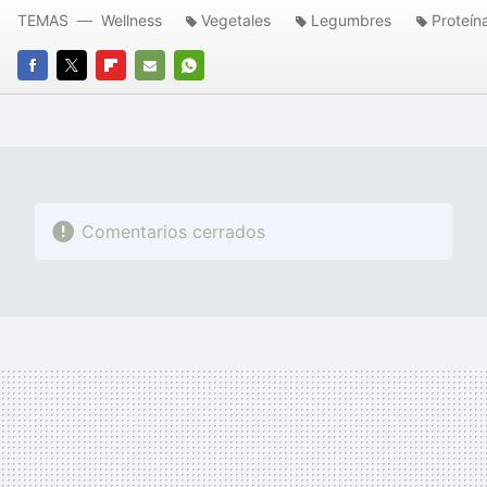
TEMAS
Wellness
Vegetales
Legumbres
Proteín
FACEBOOK
TWITTER
FLIPBOARD
E-
WHATSAPP
MAIL
Comentarios cerrados