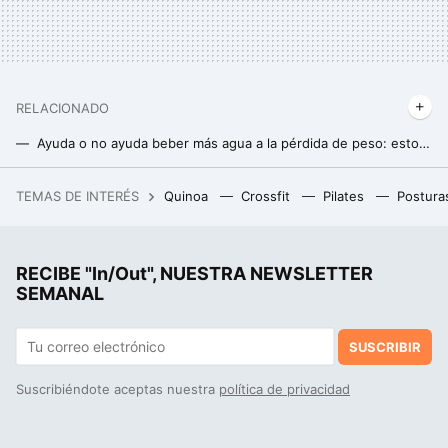
RELACIONADO
Ayuda o no ayuda beber más agua a la pérdida de peso: esto es lo que dice la ciencia
Pierde 22 kilos de peso al mudarse de EEUU a Europa: así ha sido la radical transformación de esta estadounidense
TEMAS DE INTERÉS
Quinoa
Crossfit
Pilates
Postura
Joan Lindsay escribió una de las mejores novelas góticas de la historia. Acabó eclipsada por el hombre que hizo la película
RECIBE "In/Out", NUESTRA NEWSLETTER
SEMANAL
SUSCRIBIR
Suscribiéndote aceptas nuestra
política de privacidad